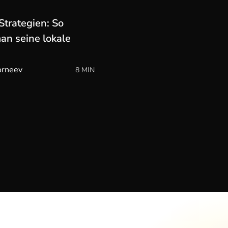
trategien: So
an seine lokale
orneev
8 MIN