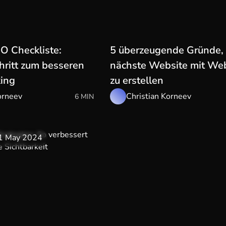
 Checkliste:
5 überzeugende Gründe, 
chritt zum besseren
nächste Website mit We
ing
zu erstellen
orneev
Christian Korneev
6 MIN
1 May 2024