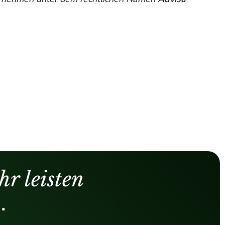
hr leisten
.