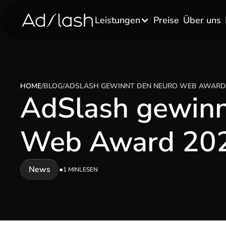
Leistungen
Preise
Über uns
HOME
/
BLOG
/
ADSLASH GEWINNT DEN NEURO WEB AWARD
AdSlash gewinn
Web Award 20
News
•
1 MIN
LESEN